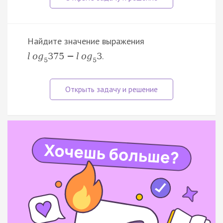
Найдите значение выражения
.
l
o
g
375
−
l
o
g
3
5
5