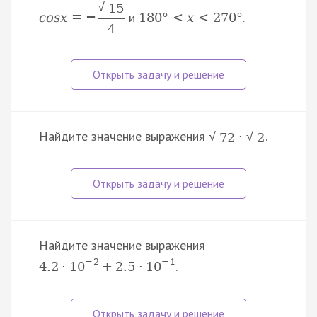
√
15
и
.
c
o
s
x
=
−
180
°
<
x
<
270
°
4
Найдите значение выражения
.
·
√
√
72
2
Найдите значение выражения
−
2
−
1
.
4.2
·
10
+
2.5
·
10