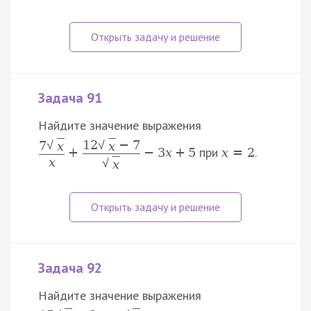
Задача 91
Найдите значение выражения
12
−
7
7
√
√
x
x
при
.
+
−
3
x
+
5
x
=
2
x
√
x
Задача 92
Найдите значение выражения