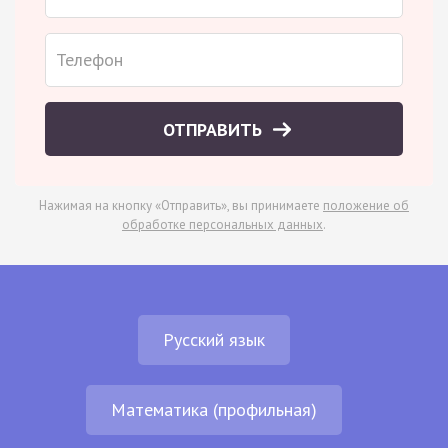
ОТПРАВИТЬ
Нажимая на кнопку «Отправить», вы принимаете
положение об
обработке персональных данных
.
Русский язык
Математика (профильная)