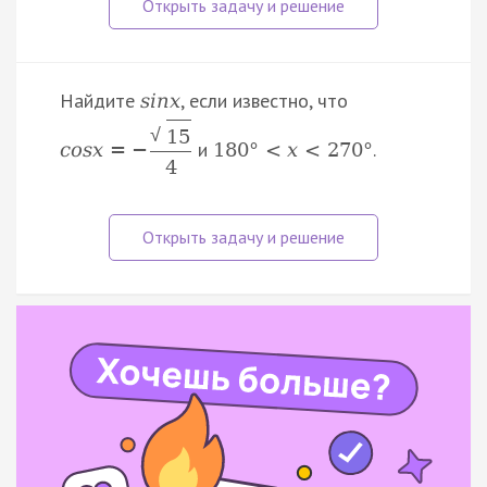
Найдите
, если известно, что
s
i
n
x
√
15
и
.
c
o
s
x
=
−
180
°
<
x
<
270
°
4