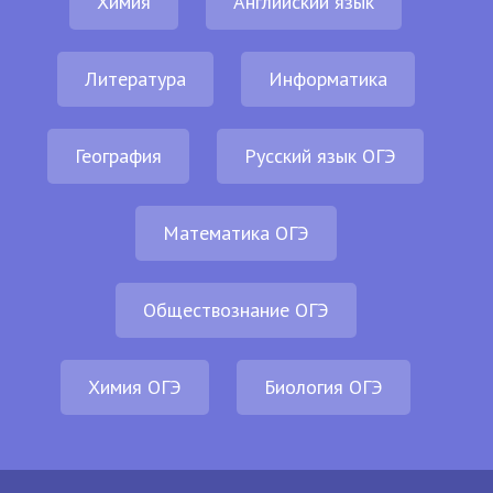
Химия
Английский язык
Литература
Информатика
География
Русский язык ОГЭ
Математика ОГЭ
Обществознание ОГЭ
Химия ОГЭ
Биология ОГЭ