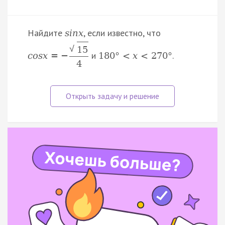
Найдите
, если известно, что
s
i
n
x
√
15
и
.
c
o
s
x
=
−
180
°
<
x
<
270
°
4