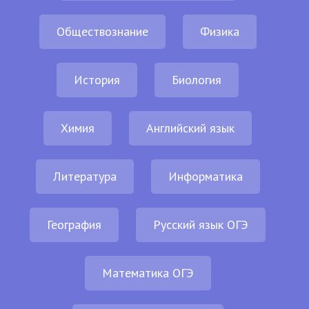
Обществознание
Физика
История
Биология
Химия
Английский язык
Литература
Информатика
География
Русский язык ОГЭ
Математика ОГЭ