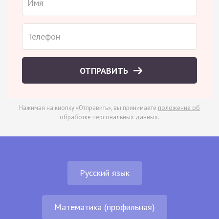
ОТПРАВИТЬ
Нажимая на кнопку «Отправить», вы принимаете
положение об
обработке персональных данных
.
Русский язык
Математика (профильная)