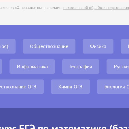
а кнопку «Отправить», вы принимаете
положение об обработке персональн
ная)
Обществознание
Физика
Информатика
География
Русски
ствознание ОГЭ
Химия ОГЭ
Биология 
урс ЕГЭ по математике (баз