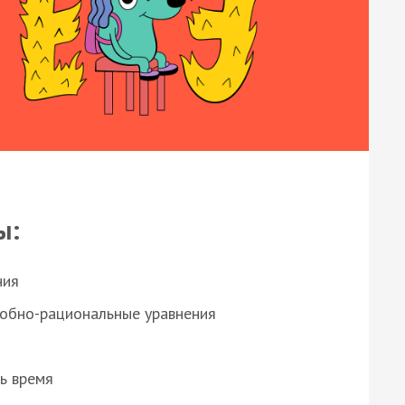
ы:
ния
робно-рациональные уравнения
ь время