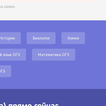
ых данных
.
История
Биология
Химия
й язык ОГЭ
Математика ОГЭ
ОГЭ
а) прямо сейчас