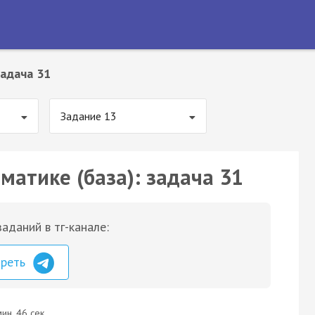
адача 31
Задание 13
матике (база): задача 31
аданий в тг-канале:
треть
ин. 46 сек.