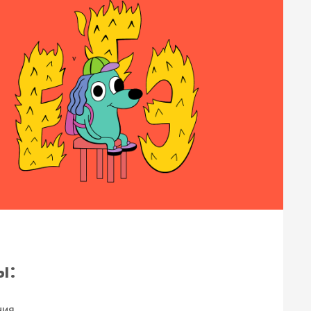
ы:
ния