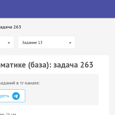
адача 263
Задание 13
матике (база): задача 263
аданий в тг-канале:
треть
ин. 26 сек.