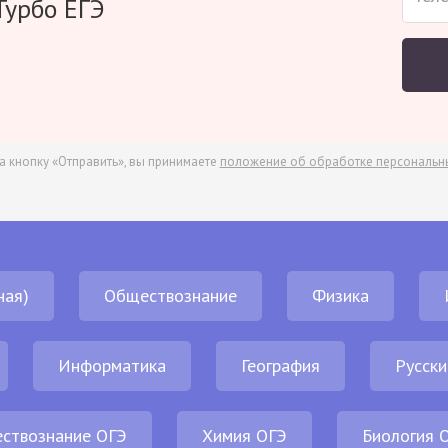
Турбо ЕГЭ
а кнопку «Отправить», вы принимаете
положение об обработке персональн
ная)
Обществознание
Физика
Информатика
География
Русски
ствознание ОГЭ
Химия ОГЭ
Биология 