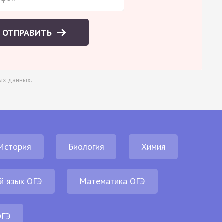
ОТПРАВИТЬ
ых данных
.
История
Биология
Химия
й язык ОГЭ
Математика ОГЭ
ОГЭ