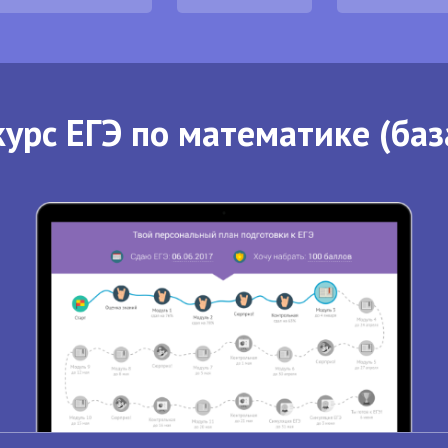
урс ЕГЭ по математике (баз