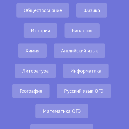
Обществознание
Физика
История
Биология
Химия
Английский язык
Литература
Информатика
География
Русский язык ОГЭ
Математика ОГЭ