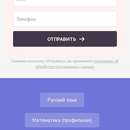
ОТПРАВИТЬ
Нажимая на кнопку «Отправить», вы принимаете
положение об
обработке персональных данных
.
Русский язык
Математика (профильная)