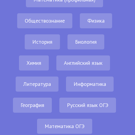
Обществознание
Физика
История
Биология
Химия
Английский язык
Литература
Информатика
География
Русский язык ОГЭ
Математика ОГЭ