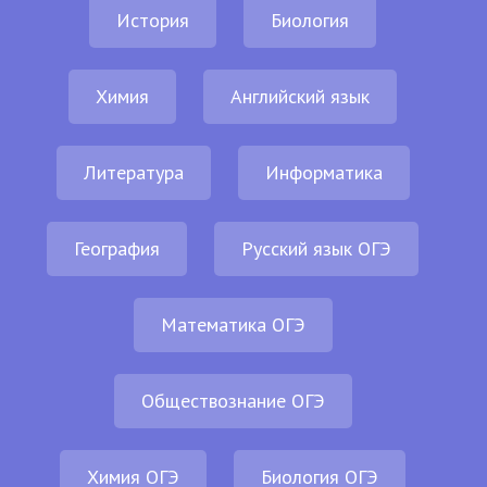
История
Биология
Химия
Английский язык
Литература
Информатика
География
Русский язык ОГЭ
Математика ОГЭ
Обществознание ОГЭ
Химия ОГЭ
Биология ОГЭ