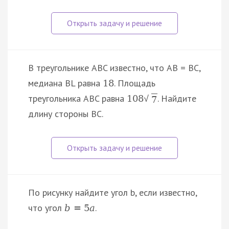
В треугольнике ABC известно, что AB = BC,
медиана BL равна
. Площадь
18
треугольника ABC равна
. Найдите
108
√
7
длину стороны BC.
По рисунку найдите угол b, если известно,
что угол
.
b
=
5
a