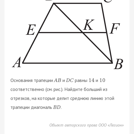
Основания трапеции
и
равны
и
A
B
D
C
14
10
соответственно (см. рис.). Найдите больший из
отрезков, на которые делит среднюю линию этой
трапеции диагональ
.
B
D
Объект авторского права ООО «Легион»