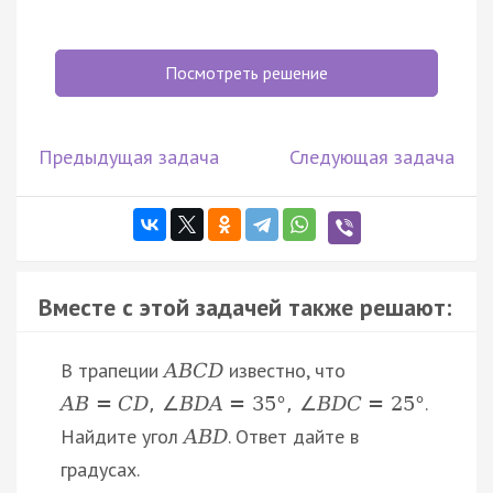
Посмотреть решение
Предыдущая задача
Следующая задача
Вместе с этой задачей также решают:
В трапеции
известно, что
A
B
C
D
.
A
B
=
C
D
,
∠
B
D
A
=
35
°
,
∠
B
D
C
=
25
°
Найдите угол
. Ответ дайте в
A
B
D
градусах.