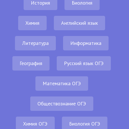
История
Биология
Химия
Английский язык
Литература
Информатика
География
Русский язык ОГЭ
Математика ОГЭ
Обществознание ОГЭ
Химия ОГЭ
Биология ОГЭ