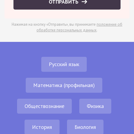
ОТПРАВИТЬ
Нажимая на кнопку «Отправить», вы принимаете
положение об
обработке персональных данных
.
Русский язык
Математика (профильная)
Обществознание
Физика
История
Биология