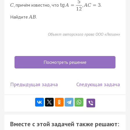
5
, причём известно, что
,
.
C
tg
A
=
A
C
=
3
12
Найдите
.
A
B
Объект авторского права ООО «Легион»
Посмотреть решение
Предыдущая задача
Следующая задача
Вместе с этой задачей также решают: