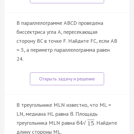
В параллелограмме ABCD проведена
биссектриса угла A, пересекающая
сторону BC в точке F. Найдите FC, если AB
= 5, а периметр параллелограмма равен
24.
В треугольнике MLN известно, что ML =
LN, медиана HL равна
. Площадь
8
треугольника MLN равна
. Найдите
64
√
15
длину стороны ML.