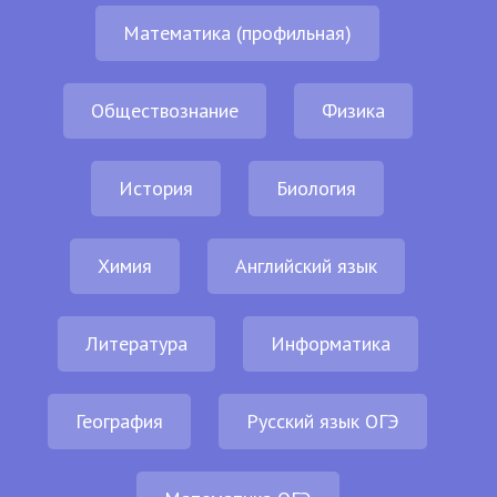
Математика (профильная)
Обществознание
Физика
История
Биология
Химия
Английский язык
Литература
Информатика
География
Русский язык ОГЭ