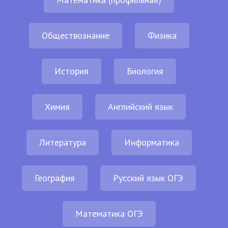
Обществознание
Физика
История
Биология
Химия
Английский язык
Литература
Информатика
География
Русский язык ОГЭ
Математика ОГЭ