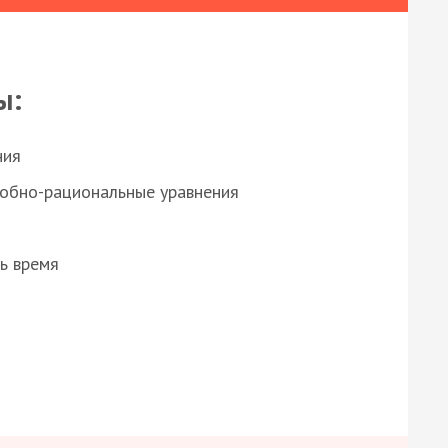
ы:
ния
робно-рациональные уравнения
ь время