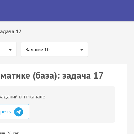
адача 17
Задание 10
матике (база): задача 17
аданий в тг-канале:
треть
ин. 26 сек.