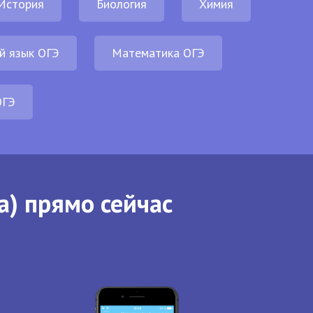
История
Биология
Химия
й язык ОГЭ
Математика ОГЭ
ОГЭ
а) прямо сейчас