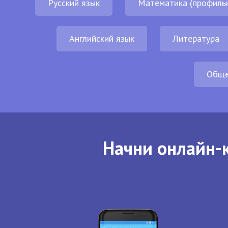
Русский язык
Математика (профиль
Английский язык
Литература
Обще
Начни онлайн-к