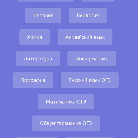
История
Биология
Химия
Английский язык
Литература
Информатика
География
Русский язык ОГЭ
Математика ОГЭ
Обществознание ОГЭ