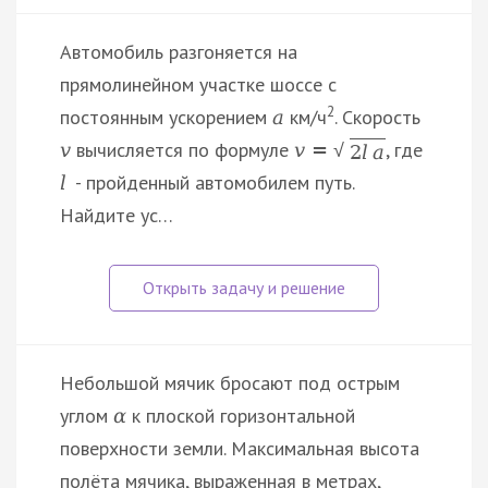
Автомобиль разгоняется на
прямолинейном участке шоссе с
2
постоянным ускорением
км/ч
. Скорость
a
вычисляется по формуле
, где
v
v
=
√
2
l
a
- пройденный автомобилем путь.
l
Найдите ус…
Небольшой мячик бросают под острым
углом
к плоской горизонтальной
α
поверхности земли. Максимальная высота
полёта мячика, выраженная в метрах,