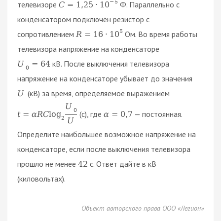
−
5
телевизоре
Ф. Параллельно с
C
=
1
,
25
⋅
10
конденсатором подключён резистор с
5
сопротивлением
Ом. Во время работы
R
=
16
⋅
10
телевизора напряжение на конденсаторе
кВ. После выключения телевизора
U
=
64
0
напряжение на конденсаторе убывает до значения
(кВ) за время, определяемое выражением
U
U
0
(с), где
— постоянная.
t
=
α
R
C
log
α
=
0
,
7
2
U
Определите наибольшее возможное напряжение на
конденсаторе, если после выключения телевизора
прошло не менее
с. Ответ дайте в кВ
42
(киловольтах).
Объект авторского права ООО «Легион»