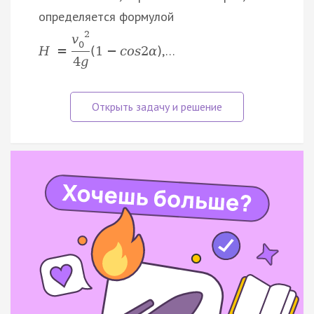
определяется формулой
2
v
0
,…
H
=
(
1
−
c
o
s
2
α
)
4
g