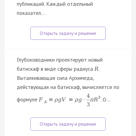
публикаций. Каждый отдельный
показател…
Глубоководники проектируют новый
батискаф в виде сферы радиуса
.
R
Выталкивающая сила Архимеда,
действующая на батискаф, вычисляется по
4
3
формуле
. О…
F
=
ρ
g
V
=
ρ
g
⋅
π
R
A
3