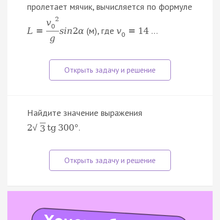
пролетает мячик, вычисляется по формуле
2
v
0
(м), где
…
L
=
s
i
n
2
α
v
=
14
0
g
Найдите значение выражения
.
2
tg
300
°
√
3