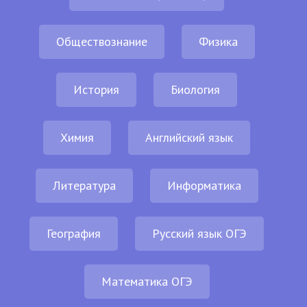
Обществознание
Физика
История
Биология
Химия
Английский язык
Литература
Информатика
География
Русский язык ОГЭ
Математика ОГЭ