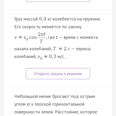
Груз массой
кг колеблется на пружине.
0
,
4
Его скорость меняется по закону
2
π
t
, где
— время с момента
v
=
v
cos
t
0
T
начала колебаний,
с — период
T
=
2
колебаний,
м/с…
v
=
0
,
3
0
Небольшой мячик бросают под острым
углом
к плоской горизонтальной
α
поверхности земли. Расстояние, которое