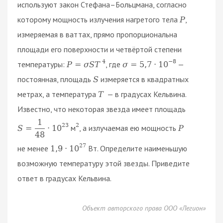
используют закон Стефана–Больцмана, согласно
которому мощность излучения нагретого тела
,
P
измеряемая в ваттах, прямо пропорциональна
площади его поверхности и четвёртой степени
4
−
8
температуры:
, где
—
P
=
σ
S
T
σ
=
5
,
7
⋅
10
постоянная, площадь
измеряется в квадратных
S
метрах, а температура
— в градусах Кельвина.
T
Известно, что некоторая звезда имеет площадь
1
23
2
м
, а излучаемая ею мощность
S
=
⋅
10
P
48
27
не менее
Вт. Определите наименьшую
1
,
9
⋅
10
возможную температуру этой звезды. Приведите
ответ в градусах Кельвина.
Объект авторского права ООО «Легион»