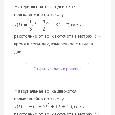
Материальная точка движется
прямолинейно по закону
1
5
3
2
, где
—
x
(
t
)
=
t
−
t
−
3
t
+
7
x
3
2
расстояние от точки отсчёта в метрах,
—
t
время в секундах, измеренное с начала
дви…
Материальная точка движется
прямолинейно по закону
4
3
, где
-
x
(
t
)
=
−
t
+
7
t
+
6
t
+
16
x
расстояние от точки отсчёта в метрах,
-
t