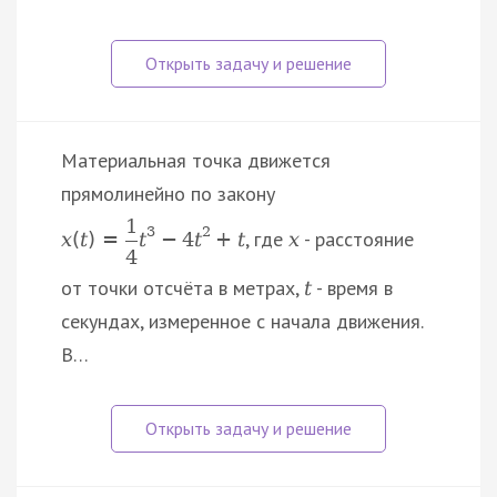
Материальная точка движется
прямолинейно по закону
1
3
2
, где
- расстояние
x
(
t
)
=
t
−
4
t
+
t
x
4
от точки отсчёта в метрах,
- время в
t
секундах, измеренное с начала движения.
В…