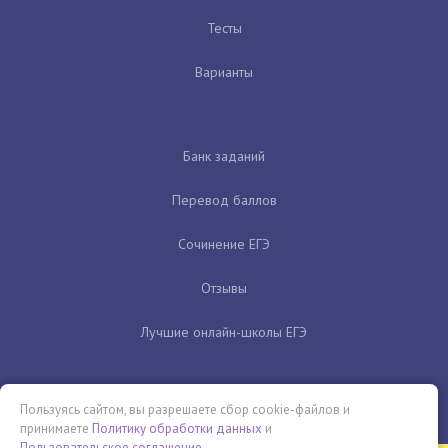
Тесты
Варианты
Банк заданий
Перевод баллов
Сочинение ЕГЭ
Отзывы
Лучшие онлайн-школы ЕГЭ
Пользуясь сайтом, вы разрешаете сбор cookie-файлов и
принимаете
Политику обработки данных
и
Пользовательское соглашение
.