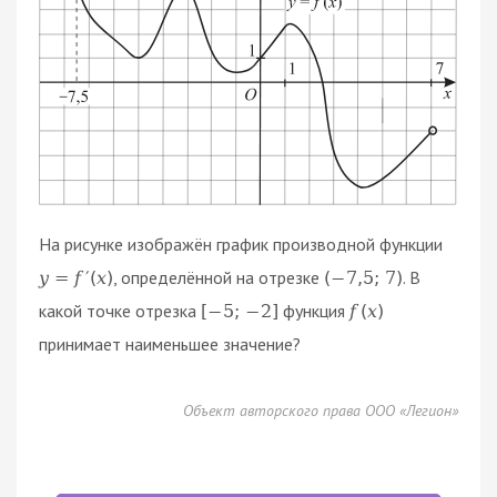
На рисунке изображён график производной функции
, определённой на отрезке
. В
y
=
f
′
(
x
)
(
−
7
,
5
;
7
)
какой точке отрезка
функция
[
−
5
;
−
2
]
f
(
x
)
принимает наименьшее значение?
Объект авторского права ООО «Легион»