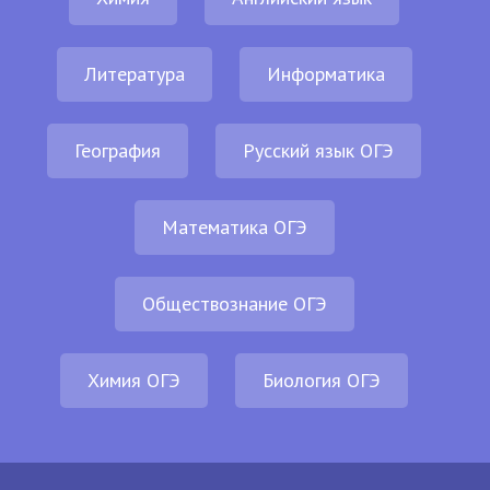
Литература
Информатика
География
Русский язык ОГЭ
Математика ОГЭ
Обществознание ОГЭ
Химия ОГЭ
Биология ОГЭ