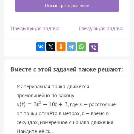
Посмотреть решение
Предыдущая задача
Следующая задача
Вместе с этой задачей также решают:
Материальная точка движется
прямолинейно по закону
2
, где
— расстояние
x
(
t
)
=
3
t
−
10
t
+
3
x
от точки отсчёта в метрах,
— время в
t
секундах, измеренное с начала движения.
Найдите её ск…