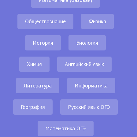
Обществознание
Физика
История
Биология
Химия
Английский язык
Литература
Информатика
География
Русский язык ОГЭ
Математика ОГЭ