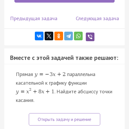
Предыдущая задача
Следующая задача
Вместе с этой задачей также решают:
Прямая
параллельна
y
=
−
3
x
+
2
касательной к графику функции
2
. Найдите абсциссу точки
y
=
x
+
8
x
+
1
касания.