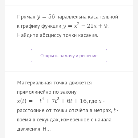
Прямая
параллельна касательной
y
=
56
2
к графику функции
.
y
=
x
−
21
x
+
9
Найдите абсциссу точки касания.
Материальная точка движется
прямолинейно по закону
4
3
, где
-
x
(
t
)
=
−
t
+
7
t
+
6
t
+
16
x
расстояние от точки отсчёта в метрах,
-
t
время в секундах, измеренное с начала
движения. Н…