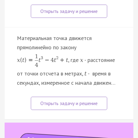
Материальная точка движется
прямолинейно по закону
1
3
2
, где
- расстояние
x
(
t
)
=
t
−
4
t
+
t
x
4
от точки отсчета в метрах,
- время в
t
секундах, измеренное с начала движен…