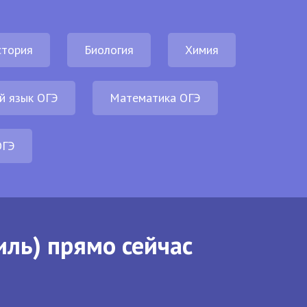
стория
Биология
Химия
й язык ОГЭ
Математика ОГЭ
ОГЭ
иль) прямо сейчас