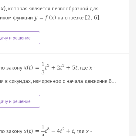
, которая является первообразной для
(
x
)
фиком функции
на отрезке
.
y
=
f
(
x
)
[
2
;
6
]
1
3
2
по закону
, где
-
x
(
t
)
=
t
+
2
t
+
5
t
x
3
мя в секундах, измеренное с начала движения.В…
1
3
2
по закону
, где
-
x
(
t
)
=
t
−
4
t
+
t
x
4