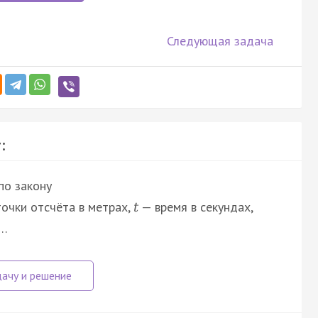
Следующая задача
:
по закону
очки отсчёта в метрах,
— время в секундах,
t
к…