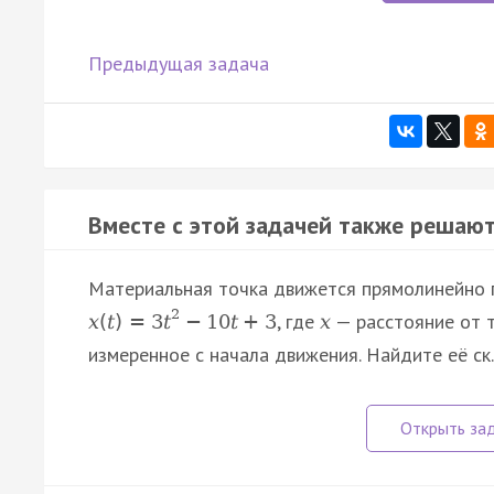
Предыдущая задача
Вместе с этой задачей также решают
Материальная точка движется прямолинейно 
2
, где
— расстояние от т
x
(
t
)
=
3
t
−
10
t
+
3
x
измеренное с начала движения. Найдите её с