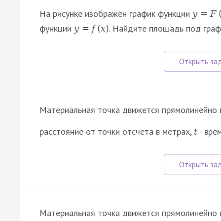
На рисунке изображён график функции
y
=
F
функции
. Найдите площадь под гра
y
=
f
(
x
)
Материальная точка движется прямолинейно 
расстояние от точки отсчета в метрах,
- вре
t
Материальная точка движется прямолинейно 