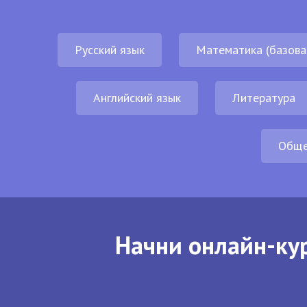
Русский язык
Математика (базова
Английский язык
Литература
Обще
Начни онлайн-кур