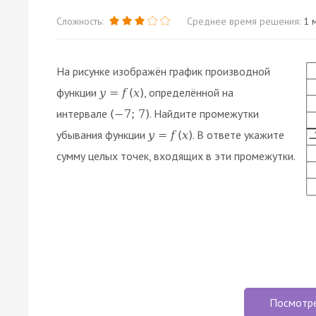
Сложность:
Среднее время решения:
1 м
На рисунке изображён график производной
функции
, определённой на
y
=
f
(
x
)
интервале
. Найдите промежутки
(
−
7
;
7
)
убывания функции
. В ответе укажите
y
=
f
(
x
)
сумму целых точек, входящих в эти промежутки.
Посмотр