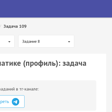
/
Задача 109
Задание 8
матике (профиль): задача
аданий в тг-канале:
треть