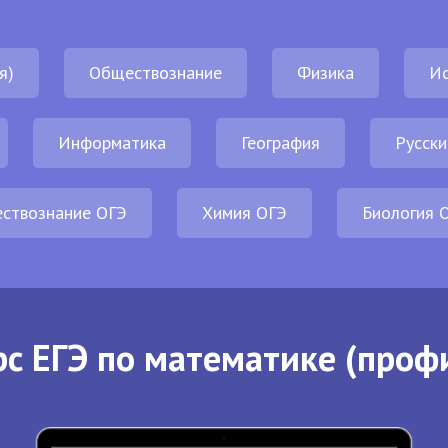
я)
Обществознание
Физика
И
Информатика
География
Русски
ствознание ОГЭ
Химия ОГЭ
Биология 
с ЕГЭ по математике (проф