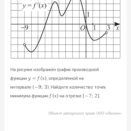
На рисунке изображён график производной
функции
, определённой на
y
=
f
(
x
)
интервале
. Найдите количество точек
(
−
9
;
3
)
минимума функции
на отрезке
.
f
(
x
)
[
−
7
;
2
]
Объект авторского права ООО «Легион»