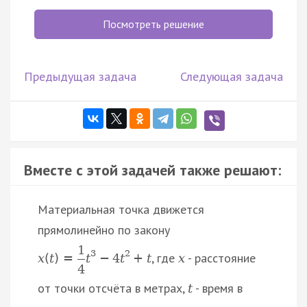
Посмотреть решение
Предыдущая задача
Следующая задача
Вместе с этой задачей также решают:
Материальная точка движется
прямолинейно по закону
1
3
2
, где
- расстояние
x
(
t
)
=
t
−
4
t
+
t
x
4
от точки отсчёта в метрах,
- время в
t