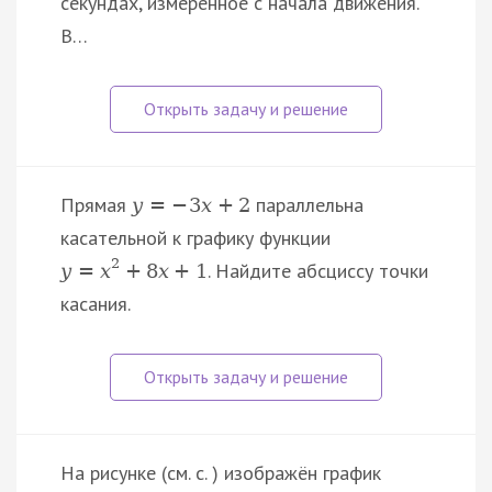
секундах, измеренное с начала движения.
В…
Прямая
параллельна
y
=
−
3
x
+
2
касательной к графику функции
2
. Найдите абсциссу точки
y
=
x
+
8
x
+
1
касания.
На рисунке (см. с. ) изображён график