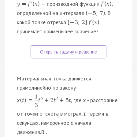
— производной функции
,
y
=
f
′
(
x
)
f
(
x
)
определённой на интервале
. В
(
−
5
;
7
)
какой точке отрезка
[
−
3
;
2
]
f
(
x
)
принимает наименьшее значение?
Материальная точка движется
прямолинейно по закону
1
3
2
, где
- расстояние
x
(
t
)
=
t
+
2
t
+
5
t
x
3
от точки отсчета в метрах,
- время в
t
секундах, измеренное с начала
движения.В…