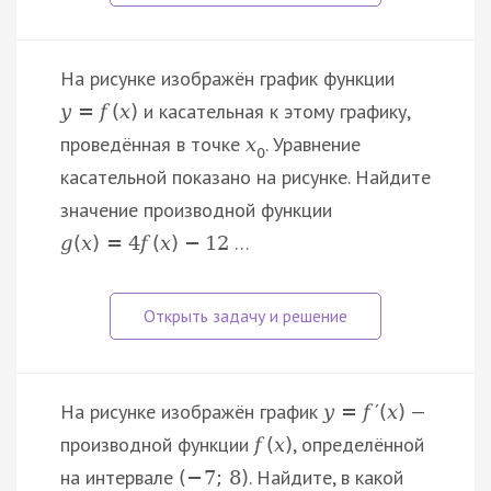
На рисунке изображён график функции
и касательная к этому графику,
y
=
f
(
x
)
проведённая в точке
. Уравнение
x
0
касательной показано на рисунке. Найдите
значение производной функции
…
g
(
x
)
=
4
f
(
x
)
−
12
На рисунке изображён график
—
y
=
f
′
(
x
)
производной функции
, определённой
f
(
x
)
на интервале
. Найдите, в какой
(
−
7
;
8
)