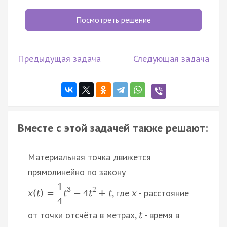
Посмотреть решение
Предыдущая задача
Следующая задача
Вместе с этой задачей также решают:
Материальная точка движется
прямолинейно по закону
1
3
2
, где
- расстояние
x
(
t
)
=
t
−
4
t
+
t
x
4
от точки отсчёта в метрах,
- время в
t