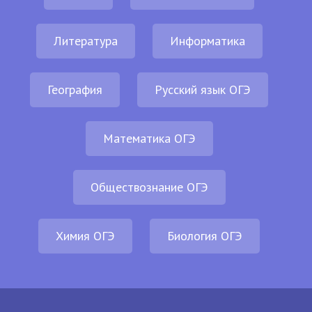
Литература
Информатика
География
Русский язык ОГЭ
Математика ОГЭ
Обществознание ОГЭ
Химия ОГЭ
Биология ОГЭ