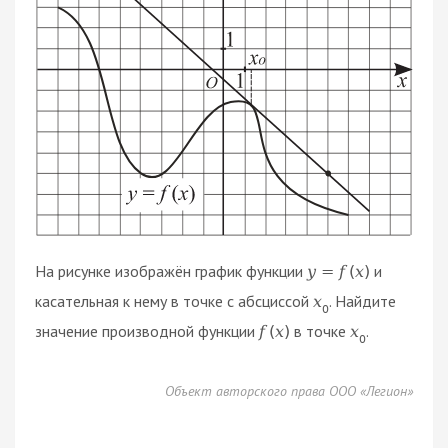
На рисунке изображён график функции
и
y
=
f
(
x
)
касательная к нему в точке с абсциссой
. Найдите
x
0
значение производной функции
в точке
.
f
(
x
)
x
0
Объект авторского права ООО «Легион»