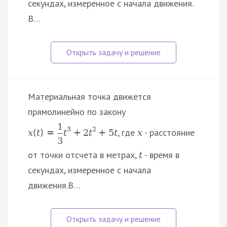
секундах, измеренное с начала движения.
В…
Материальная точка движется
прямолинейно по закону
1
3
2
, где
- расстояние
x
(
t
)
=
t
+
2
t
+
5
t
x
3
от точки отсчета в метрах,
- время в
t
секундах, измеренное с начала
движения.В…