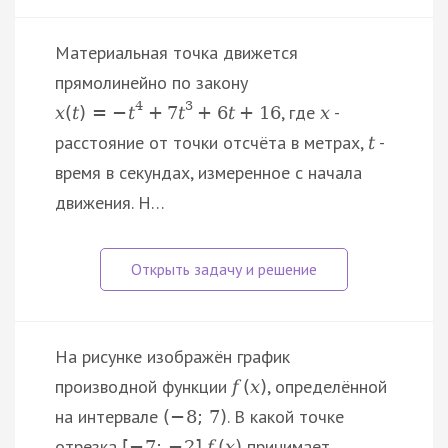
Материальная точка движется
прямолинейно по закону
4
3
, где
-
x
(
t
)
=
−
t
+
7
t
+
6
t
+
16
x
расстояние от точки отсчёта в метрах,
-
t
время в секундах, измеренное с начала
движения. Н…
На рисунке изображён график
производной функции
, определённой
f
(
x
)
на интервале
. В какой точке
(
−
8
;
7
)
отрезка
принимает
[
−
7
;
−
2
]
f
(
x
)