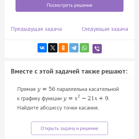
Посмотреть решение
Предыдущая задача
Следующая задача
Вместе с этой задачей также решают:
Прямая
параллельна касательной
y
=
56
2
к графику функции
.
y
=
x
−
21
x
+
9
Найдите абсциссу точки касания.