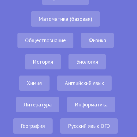
Математика (базовая)
Обществознание
Физика
История
Биология
Химия
Английский язык
Литература
Информатика
География
Русский язык ОГЭ