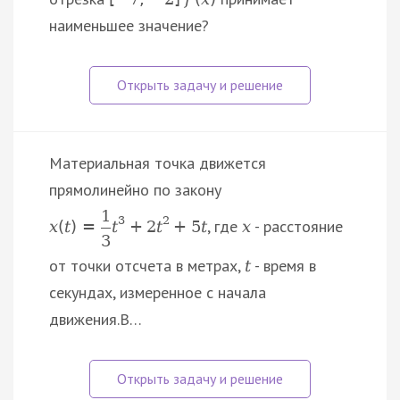
наименьшее значение?
Материальная точка движется
прямолинейно по закону
1
3
2
, где
- расстояние
x
(
t
)
=
t
+
2
t
+
5
t
x
3
от точки отсчета в метрах,
- время в
t
секундах, измеренное с начала
движения.В…