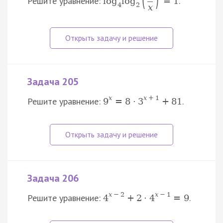
(
)
Решите уравнение:
.
log
log
=
1
4
2
x
Задача 205
x
x
+
1
Решите уравнение:
.
9
=
8
⋅
3
+
81
Задача 206
x
−
2
x
−
1
Решите уравнение:
.
4
+
2
⋅
4
=
9