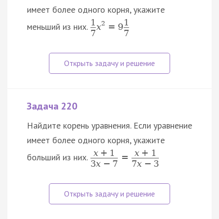
имеет более одного корня, укажите
1
1
2
меньший из них.
x
=
9
7
7
Задача 220
Найдите корень уравнения. Если уравнение
имеет более одного корня, укажите
x
+
1
x
+
1
больший из них.
=
3
x
−
7
7
x
−
3