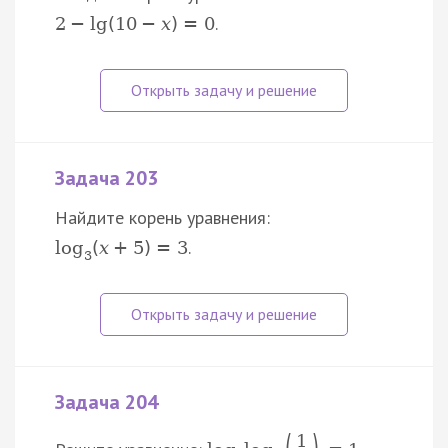
.
2
−
lg
(
10
−
x
)
=
0
Задача 203
Найдите корень уравнения:
.
log
(
x
+
5
)
=
3
3
Задача 204
1