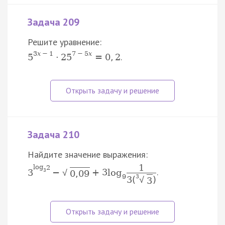
Задача 209
Решите уравнение:
3
x
−
1
7
−
5
x
.
5
⋅
25
=
0
,
2
Задача 210
Найдите значение выражения:
1
log
2
.
3
−
+
3
log
√
3
0
,
09
9
3
3
(
)
√
3