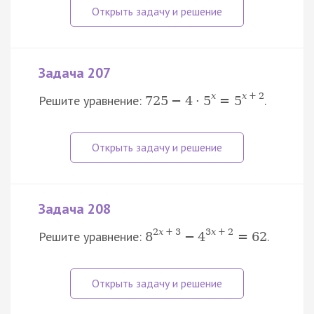
Задача 207
x
x
+
2
Решите уравнение:
.
725
−
4
⋅
5
=
5
Задача 208
2
x
+
3
3
x
+
2
Решите уравнение:
.
8
−
4
=
62