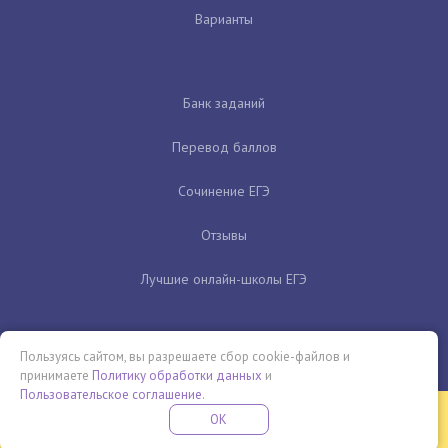
Варианты
Банк заданий
Перевод баллов
Сочинение ЕГЭ
Отзывы
Лучшие онлайн-школы ЕГЭ
Пользуясь сайтом, вы разрешаете сбор cookie-файлов и
принимаете
Политику обработки данных
и
Пользовательское соглашение
.
Бесплатная летняя школа
OK
ПОДРОБНЕЕ
ПРОВЕДИ ЭТО ЛЕТО С ПОЛЬЗОЙ