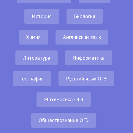
История
Биология
Химия
Английский язык
Литература
Информатика
География
Русский язык ОГЭ
Математика ОГЭ
Обществознание ОГЭ