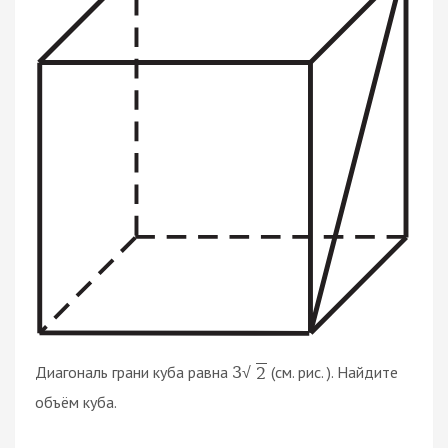
Диагональ грани куба равна
(см. рис. ). Найдите
3
2
√
объём куба.