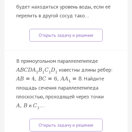
будет находиться уровень воды, если её
перелить в другой сосуд тако…
В прямоугольном параллелепипеде
известны длины рёбер:
A
B
C
D
A
B
C
D
1
1
1
1
. Найдите
A
B
=
4
,
B
C
=
6
,
A
A
=
8
1
площадь сечения параллелепипеда
плоскостью, проходящей через точки
и
.…
A
,
B
C
1