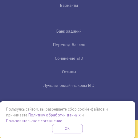
Варианты
Банк заданий
Перевод баллов
Сочинение ЕГЭ
Отзывы
Лучшие онлайн-школы ЕГЭ
Пользуясь сайтом, вы разрешаете сбор cookie-файлов и
принимаете
Политику обработки данных
и
Пользовательское соглашение
.
Бесплатная летняя школа
OK
ПОДРОБНЕЕ
ПРОВЕДИ ЭТО ЛЕТО С ПОЛЬЗОЙ