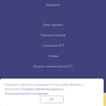
Варианты
Банк заданий
Перевод баллов
Сочинение ЕГЭ
Отзывы
Лучшие онлайн-школы ЕГЭ
Пользуясь сайтом, вы разрешаете сбор cookie-файлов и
принимаете
Политику обработки данных
и
Пользовательское соглашение
.
Бесплатная летняя школа
OK
ПОДРОБНЕЕ
ПРОВЕДИ ЭТО ЛЕТО С ПОЛЬЗОЙ