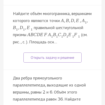
Найдите объём многогранника, вершинами
которого являются точки
,
,
,
,
,
A
B
D
E
A
1
,
,
правильной шестиугольной
B
D
E
1
1
1
призмы
(см.
A
B
C
D
E
F
A
B
C
D
E
F
1
1
1
1
1
1
рис. , с. ). Площадь осн…
Два ребра прямоугольного
параллелепипеда, выходящие из одной
вершины, равны
и
. Объём этого
2
6
параллелепипеда равен
. Найдите
36