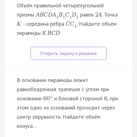
Объём правильной четырёхугольной
призмы
равен
. Точка
A
B
C
D
A
B
C
D
24
1
1
1
1
- середина ребра
. Найдите объём
K
C
C
1
пирамиды
.
K
B
C
D
В основании пирамиды лежит
равнобедренная трапеция с углом при
основании
и боковой стороной
, при
60
°
6
этом одно из оснований проходит через
центр окружности. Найдите объём
конуса…