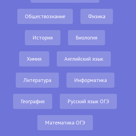
Обществознание
Физика
История
Биология
Химия
Английский язык
Литература
Информатика
География
Русский язык ОГЭ
Математика ОГЭ