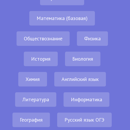
Математика (базовая)
Обществознание
Физика
История
Биология
Химия
Английский язык
Литература
Информатика
География
Русский язык ОГЭ