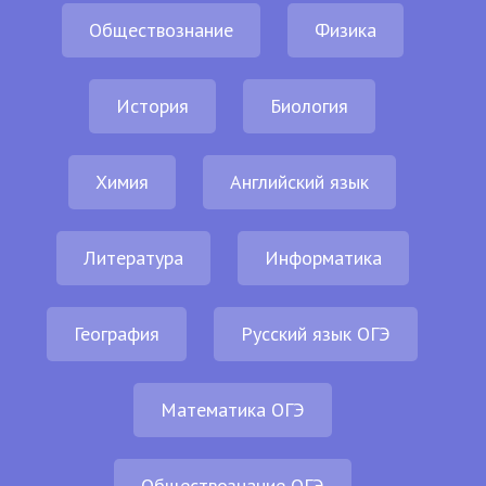
Обществознание
Физика
История
Биология
Химия
Английский язык
Литература
Информатика
География
Русский язык ОГЭ
Математика ОГЭ
Обществознание ОГЭ