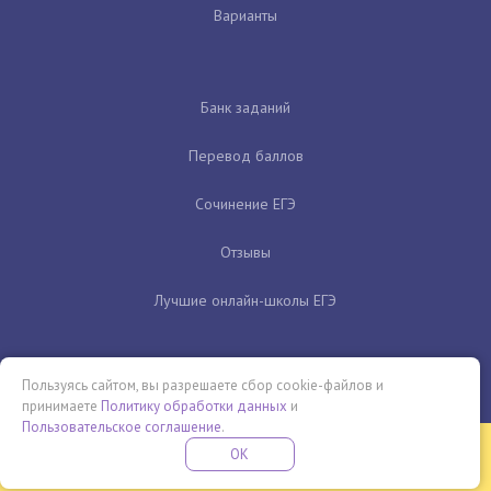
Варианты
Банк заданий
Перевод баллов
Сочинение ЕГЭ
Отзывы
Лучшие онлайн-школы ЕГЭ
Пользуясь сайтом, вы разрешаете сбор cookie-файлов и
принимаете
Политику обработки данных
и
Пользовательское соглашение
.
Бесплатная летняя школа
OK
ПОДРОБНЕЕ
ПРОВЕДИ ЭТО ЛЕТО С ПОЛЬЗОЙ