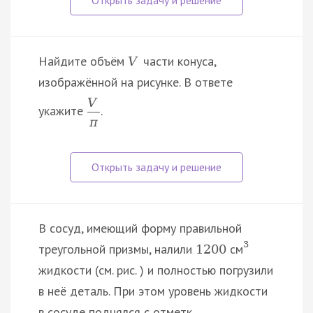
Найдите объём
части конуса,
V
изображённой на рисунке. В ответе
V
укажите
.
π
В сосуд, имеющий форму правильной
3
треугольной призмы, налили
см
1200
жидкости (см. рис. ) и полностью погрузили
в неё деталь. При этом уровень жидкости
в сосуде поднялся с отметк…