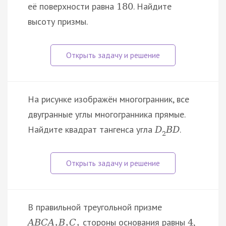
её поверхности равна
. Найдите
180
высоту призмы.
На рисунке изображён многогранник, все
двугранные углы многогранника прямые.
Найдите квадрат тангенса угла
.
D
B
D
2
В правильной треугольной призме
стороны основания равны
,
A
B
C
A
B
C
4