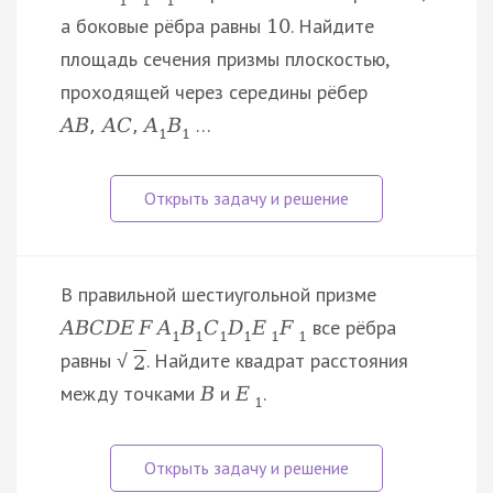
1
1
1
а боковые рёбра равны
. Найдите
10
площадь сечения призмы плоскостью,
проходящей через середины рёбер
…
A
B
,
A
C
,
A
B
1
1
В правильной шестиугольной призме
все рёбра
A
B
C
D
E
F
A
B
C
D
E
F
1
1
1
1
1
1
равны
. Найдите квадрат расстояния
√
2
между точками
и
.
B
E
1