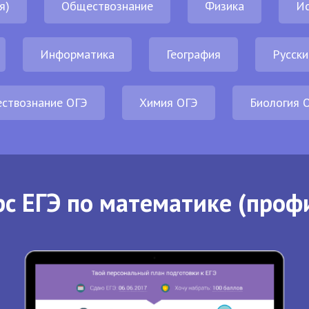
я)
Обществознание
Физика
И
Информатика
География
Русски
ствознание ОГЭ
Химия ОГЭ
Биология 
с ЕГЭ по математике (проф