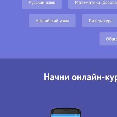
Русский язык
Математика (базова
Английский язык
Литература
Обще
Начни онлайн-кур