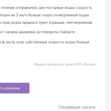
по течению отправились две моторные лодки. Скорость
 лодки на
км/ч больше скорости медленной лодки.
3
страя лодка пришла в пункт A раньше, чем медленная
 от начала движения до поворота. Найдите
 (в км/ч), если собственные скорости лодок больше
Объект авторского права ООО «Легион»
еть решение
Следующая задача