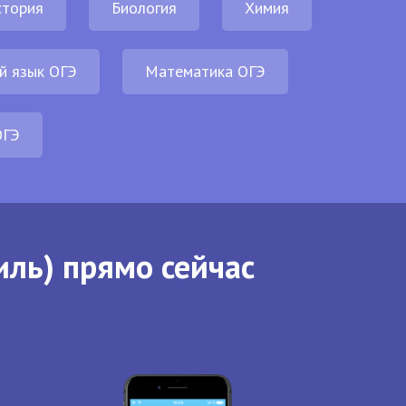
стория
Биология
Химия
й язык ОГЭ
Математика ОГЭ
ОГЭ
иль) прямо сейчас