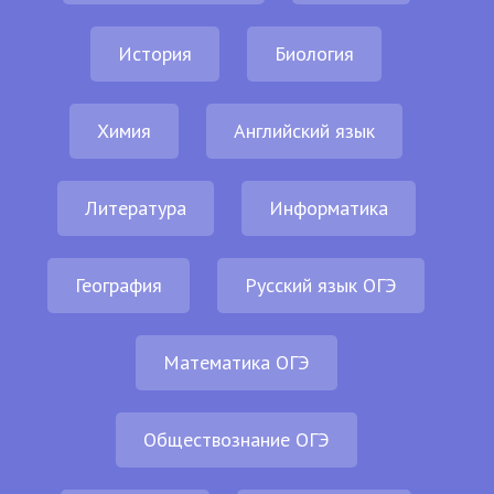
История
Биология
Химия
Английский язык
Литература
Информатика
География
Русский язык ОГЭ
Математика ОГЭ
Обществознание ОГЭ