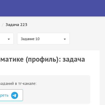
/
Задача 223
Задание 10
ематике (профиль): задача
аданий в тг-канале:
треть