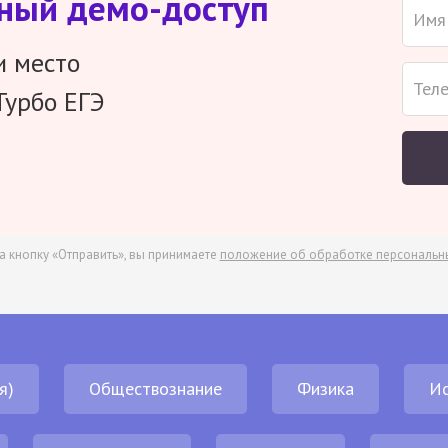
тный демо-доступ
и место
Турбо ЕГЭ
а кнопку «Отправить», вы принимаете
положение об обработке персональн
я)
Обществознание
Физика
И