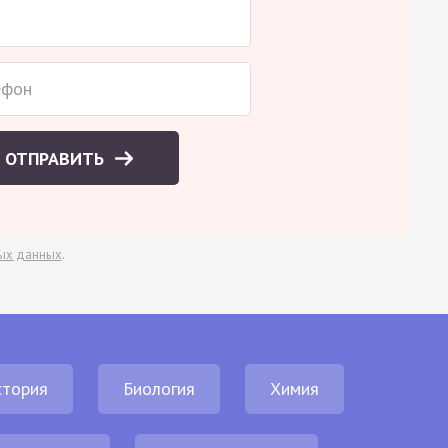
ОТПРАВИТЬ
ых данных
.
стория
Биология
Химия