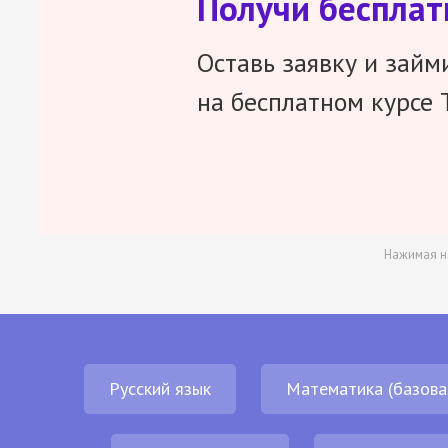
Получи беспла
Оставь заявку и займ
на бесплатном курсе 
Нажимая н
Русский язык
Математика (базова