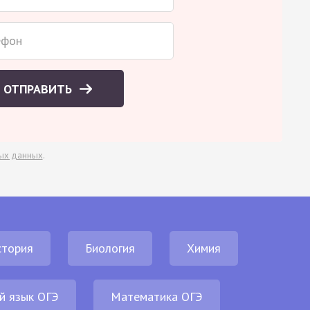
ОТПРАВИТЬ
ых данных
.
стория
Биология
Химия
й язык ОГЭ
Математика ОГЭ