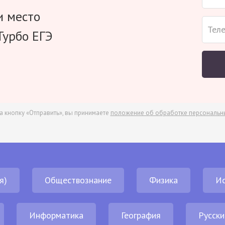
и место
Турбо ЕГЭ
а кнопку «Отправить», вы принимаете
положение об обработке персональн
я)
Обществознание
Физика
И
Информатика
География
Русски