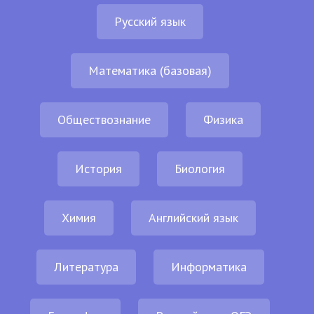
Русский язык
Математика (базовая)
Обществознание
Физика
История
Биология
Химия
Английский язык
Литература
Информатика