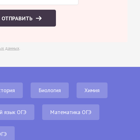
ОТПРАВИТЬ
ых данных
.
стория
Биология
Химия
й язык ОГЭ
Математика ОГЭ
ОГЭ