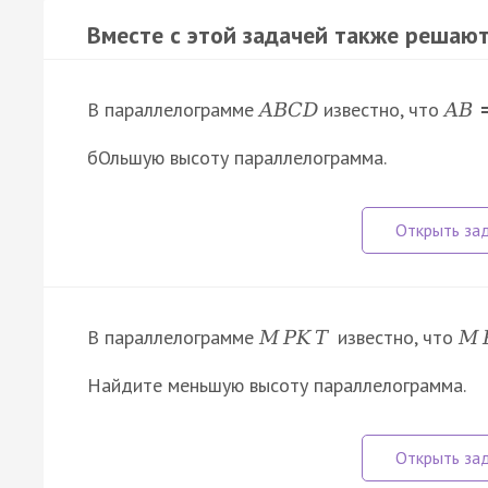
Вместе с этой задачей также решают
В параллелограмме
известно, что
A
B
C
D
A
B
бОльшую высоту параллелограмма.
В параллелограмме
известно, что
M
P
K
T
M
Найдите меньшую высоту параллелограмма.