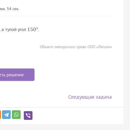
ин. 54 сек.
, а тупой угол
.
150
°
Объект авторского права ООО «Легион»
еть решение
Следующая задача