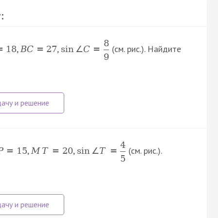
:
8
,
,
(см. рис.). Найдите
=
18
B
C
=
27
sin
∠
C
=
9
4
,
,
(см. рис.).
P
=
15
M
T
=
20
sin
∠
T
=
5