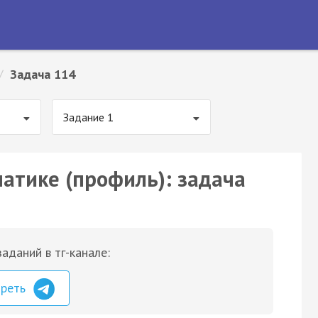
/
Задача 114
Задание 1
матике (профиль): задача
аданий в тг-канале:
треть