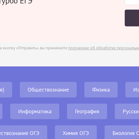
Турбо ЕГЭ
а кнопку «Отправить», вы принимаете
положение об обработке персональн
я)
Обществознание
Физика
И
Информатика
География
Русски
ствознание ОГЭ
Химия ОГЭ
Биология 