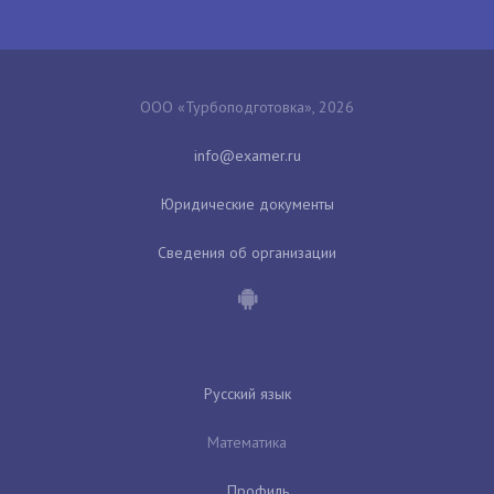
ООО «Турбоподготовка», 2026
Юридические документы
Сведения об организации
Русский язык
Математика
Профиль