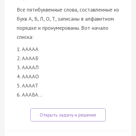
Все пятибуквенные слова, составленные из
букв А, Б, Л, О, Т, записаны в алфавитном
порядке и пронумерованы. Вот начало
списка:
1. ААААА
2. ААААБ
3. ААААЛ
4. ААААО
5. ААААТ
6. АААБА…