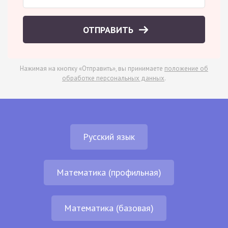
ОТПРАВИТЬ
Нажимая на кнопку «Отправить», вы принимаете
положение об
обработке персональных данных
.
Русский язык
Математика (профильная)
Математика (базовая)