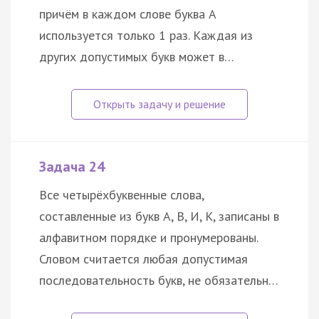
причём в каждом слове буква А
используется только 1 раз. Каждая из
других допустимых букв может в…
Задача 24
Все четырёхбуквенные слова,
составленные из букв А, В, И, К, записаны в
алфавитном порядке и пронумерованы.
Словом считается любая допустимая
последовательность букв, не обязательн…