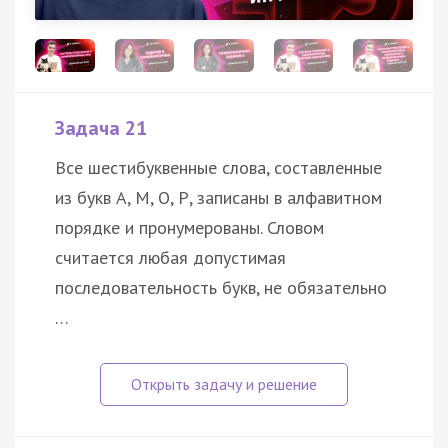
Задача 21
Все шестибуквенные слова, составленные
из букв А, М, О, Р, записаны в алфавитном
порядке и пронумерованы. Словом
считается любая допустимая
последовательность букв, не обязательно
…