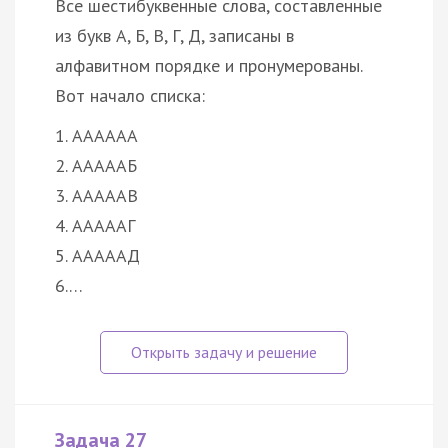
Все шестибуквенные слова, составленные
из букв А, Б, В, Г, Д, записаны в
алфавитном порядке и пронумерованы.
Вот начало списка:
1. АААААА
2. АААААБ
3. АААААВ
4. АААААГ
5. АААААД
6.…
Задача 27