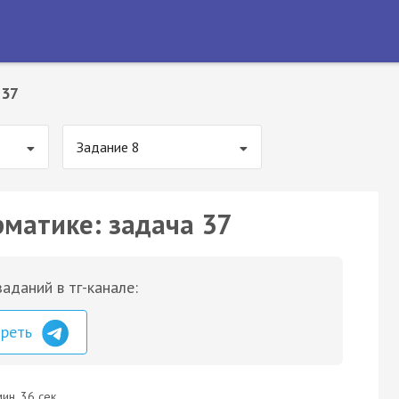
 37
Задание 8
рматике: задача 37
аданий в тг-канале:
треть
ин. 36 сек.