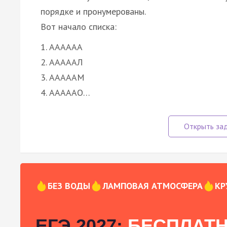
порядке и пронумерованы.
Вот начало списка:
1. АААААА
2. АААААЛ
3. АААААМ
4. АААААО…
БЕЗ ВОДЫ
ЛАМПОВАЯ АТМОСФЕРА
КР
ЕГЭ 2027:
БЕСПЛАТН