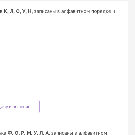
кв
К, Л, О, У, Н
, записаны в алфавитном порядке и
укв
Ф, О, Р, М, У, Л, А
, записаны в алфавитном