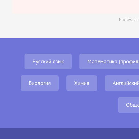
Нажимая н
Русский язык
Математика (профил
Биология
Химия
Английский
Обще