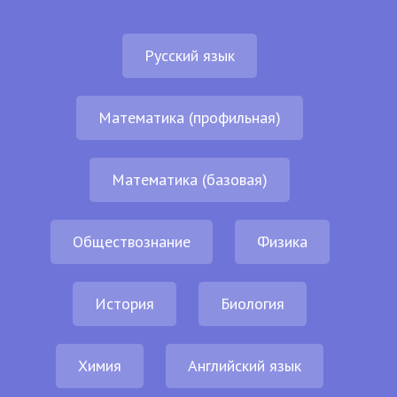
Русский язык
Математика (профильная)
Математика (базовая)
Обществознание
Физика
История
Биология
Химия
Английский язык