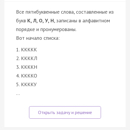
Все пятибуквенные слова, составленные из
букв
К, Л, О, У, Н
, записаны в алфавитном
порядке и пронумерованы.
Вот начало списка:
1. ККККК
2. ККККЛ
3. ККККН
4. ККККО
5. ККККУ
…