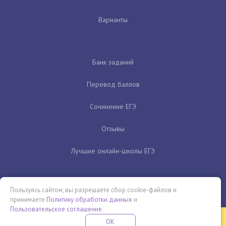
Варианты
Банк заданий
Перевод баллов
Сочинение ЕГЭ
Отзывы
Лучшие онлайн-школы ЕГЭ
Пользуясь сайтом, вы разрешаете сбор cookie-файлов и
принимаете
Политику обработки данных
и
Пользовательское соглашение
.
Бесплатная летняя школа
OK
ПОДРОБНЕЕ