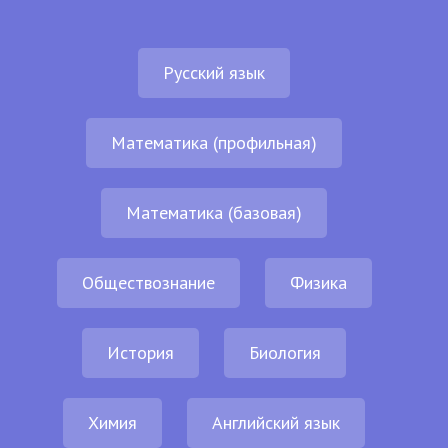
Русский язык
Математика (профильная)
Математика (базовая)
Обществознание
Физика
История
Биология
Химия
Английский язык