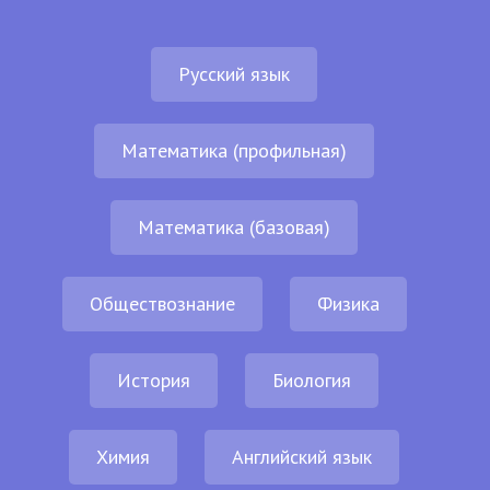
Русский язык
Математика (профильная)
Математика (базовая)
Обществознание
Физика
История
Биология
Химия
Английский язык