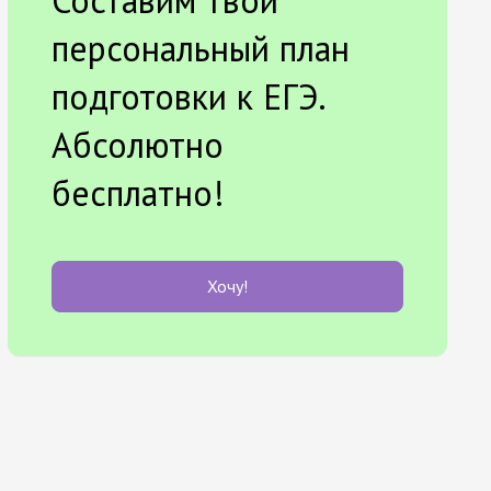
Составим твой
персональный план
подготовки к ЕГЭ.
Абсолютно
бесплатно!
Хочу!