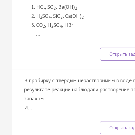
HCl, SO
, Ba(OH)
2
2
H
SO
, SiO
, Ca(OH)
2
4
2
2
CO
, H
SO
, HBr
2
2
4
…
В пробирку с твёрдым нерастворимым в воде 
результате реакции наблюдали растворение тв
запахом.
И…