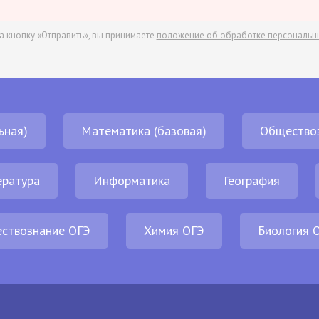
а кнопку «Отправить», вы принимаете
положение об обработке персональн
ьная)
Математика (базовая)
Общество
ература
Информатика
География
ствознание ОГЭ
Химия ОГЭ
Биология 