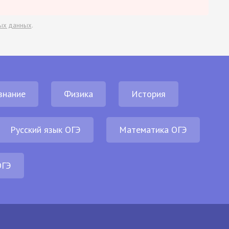
ых данных
.
знание
Физика
История
Русский язык ОГЭ
Математика ОГЭ
ОГЭ