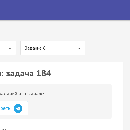
Задание 6
: задача 184
аданий в тг-канале:
треть
 сек.