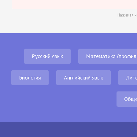
Нажимая н
Русский язык
Математика (профил
Биология
Английский язык
Лит
Обще