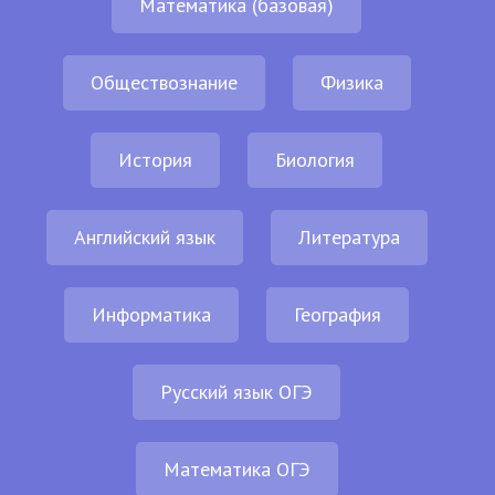
Математика (базовая)
Обществознание
Физика
История
Биология
Английский язык
Литература
Информатика
География
Русский язык ОГЭ
Математика ОГЭ