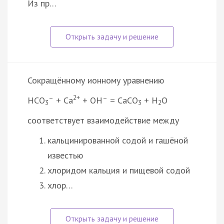
Из пр…
Сокращённому ионному уравнению
–
2+
–
HCO
+ Ca
+ OH
= CaCO
+ H
O
3
3
2
соответствует взаимодействие между
кальцинированной содой и гашёной
известью
хлоридом кальция и пищевой содой
хлор…