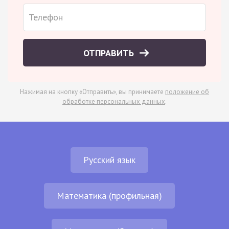
ОТПРАВИТЬ
Нажимая на кнопку «Отправить», вы принимаете
положение об
обработке персональных данных
.
Русский язык
Математика (профильная)