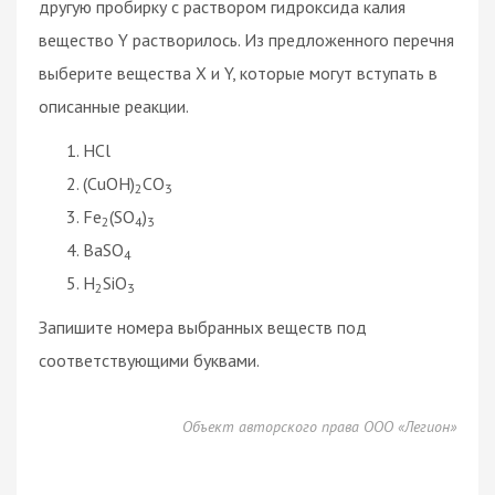
другую пробирку с раствором гидроксида калия
вещество Y растворилось. Из предложенного перечня
выберите вещества X и Y, которые могут вступать в
описанные реакции.
HCl
(CuOH)
CO
2
3
Fe
(SO
)
2
4
3
BaSO
4
H
SiO
2
3
Запишите номера выбранных веществ под
соответствующими буквами.
Объект авторского права ООО «Легион»