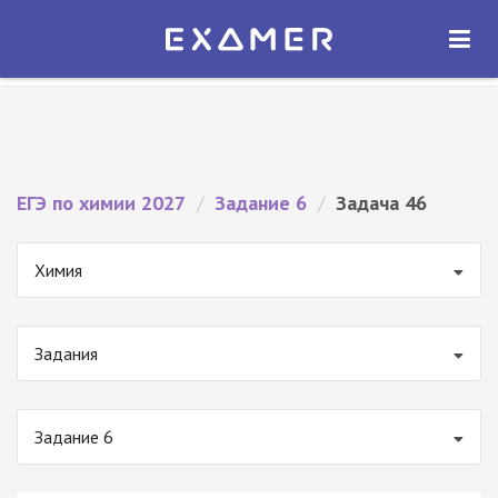
Экзамер — ЕГЭ 2027
×
ОТКРЫТЬ
Экзамер
Бесплатно - В Google Play
ЕГЭ по химии 2027
/
Задание 6
/
Задача 46
Химия
Задания
Задание 6