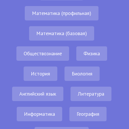
Математика (профильная)
Математика (базовая)
Обществознание
Физика
История
Биология
Английский язык
Литература
Информатика
География